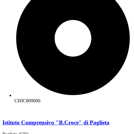
CHIC809006
Istituto Comprensivo "B.Croce" di Paglieta