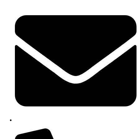
chic809006@istruzione.it