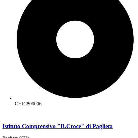
CHIC809006
Istituto Comprensivo "B.Croce" di Paglieta