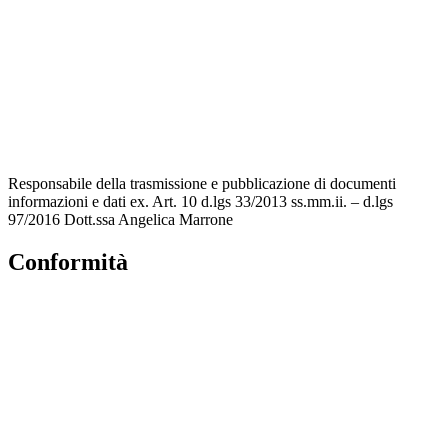
Contatti
MIUR
Accesso Civico
Iscrizioni Online
Scuola in Chiaro
Responsabile della trasmissione e pubblicazione di documenti
informazioni e dati ex. Art. 10 d.lgs 33/2013 ss.mm.ii. – d.lgs
97/2016 Dott.ssa Angelica Marrone
Conformità
Privacy Policy
Dichiarazione di Accessibilità
Note legali