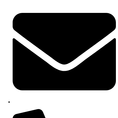
chic809006@istruzione.it