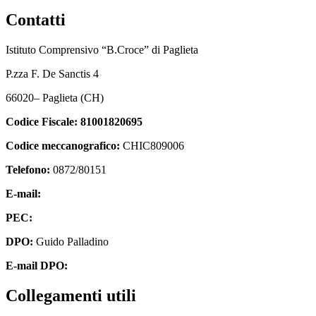
Contatti
Istituto Comprensivo “B.Croce” di Paglieta
P.zza F. De Sanctis 4
66020
–
Paglieta
(CH)
Codice Fiscale:
81001820695
Codice meccanografico:
CHIC809006
Telefono:
0872/80151
E-mail:
chic809006@istruzione.it
PEC:
chic809006@pec.istruzione.it
DPO:
Guido Palladino
E-mail DPO:
guido.palladino.dpo@gmail.com
Collegamenti utili