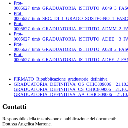
Prot-
0005627_timb_GRADUATORIA_ISTITUTO_A049_3_FAS
Prot-
0005627_timb_SEC._DI_1_GRADO_SOSTEGNO_1_FASC
Prot-
0005627_timb_GRADUATORIA_ISTITUTO_ADMM_2_F
Prot-
0005627_timb_GRADUATORIA_ISTITUTO_ADEE__3_F
Prot-
0005627_timb_GRADUATORIA_ISTITUTO_A028_2_FAS
Prot-
0005627_timb_GRADUATORIA_ISTITUTO_ADEE_2_FA
FIRMATO_Ripubblicazione_graduatorie_definitiva_
GRADUATORIA_DEFINITIVA_OS_CHIC809006__21.10.
GRADUATORIA_DEFINITIVA_CS_CHIC809006__21.10.
GRADUATORIA_DEFINITIVA_AA_CHIC809006__21.10.
Contatti
Responsabile della trasmissione e pubblicazione dei documenti:
Dott.ssa Angelica Marrone.