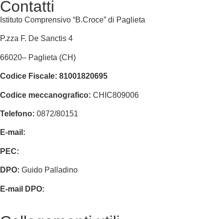
Contatti
Istituto Comprensivo “B.Croce” di Paglieta
P.zza F. De Sanctis 4
66020
–
Paglieta
(CH)
Codice Fiscale:
81001820695
Codice meccanografico:
CHIC809006
Telefono:
0872/80151
E-mail:
chic809006@istruzione.it
PEC:
chic809006@pec.istruzione.it
DPO:
Guido Palladino
E-mail DPO:
guido.palladino.dpo@gmail.com