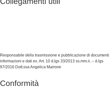
Collegamenti utili
Contatti
MIUR
Accesso Civico
Iscrizioni Online
Scuola in Chiaro
Responsabile della trasmissione e pubblicazione di documenti
informazioni e dati ex. Art. 10 d.lgs 33/2013 ss.mm.ii. – d.lgs
97/2016 Dott.ssa Angelica Marrone
Conformità
Privacy Policy
Dichiarazione di Accessibilità
Note legali