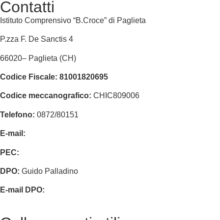
Contatti
Istituto Comprensivo “B.Croce” di Paglieta
P.zza F. De Sanctis 4
66020
–
Paglieta
(CH)
Codice Fiscale:
81001820695
Codice meccanografico:
CHIC809006
Telefono:
0872/80151
E-mail:
chic809006@istruzione.it
PEC:
chic809006@pec.istruzione.it
DPO:
Guido Palladino
E-mail DPO:
guido.palladino.dpo@gmail.com