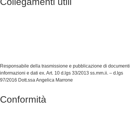
Collegamenti utili
Contatti
MIUR
Accesso Civico
Iscrizioni Online
Scuola in Chiaro
Responsabile della trasmissione e pubblicazione di documenti
informazioni e dati ex. Art. 10 d.lgs 33/2013 ss.mm.ii. – d.lgs
97/2016 Dott.ssa Angelica Marrone
Conformità
Privacy Policy
Dichiarazione di Accessibilità
Note legali