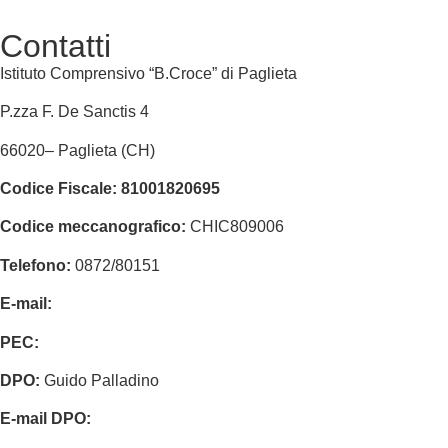
Contatti
Istituto Comprensivo “B.Croce” di Paglieta
P.zza F. De Sanctis 4
66020
–
Paglieta
(CH)
Codice Fiscale:
81001820695
Codice meccanografico:
CHIC809006
Telefono:
0872/80151
E-mail:
chic809006@istruzione.it
PEC:
chic809006@pec.istruzione.it
DPO:
Guido Palladino
E-mail DPO:
guido.palladino.dpo@gmail.com