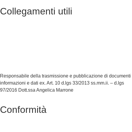
Collegamenti utili
Contatti
MIUR
Accesso Civico
Iscrizioni Online
Scuola in Chiaro
Responsabile della trasmissione e pubblicazione di documenti
informazioni e dati ex. Art. 10 d.lgs 33/2013 ss.mm.ii. – d.lgs
97/2016 Dott.ssa Angelica Marrone
Conformità
Privacy Policy
Dichiarazione di Accessibilità