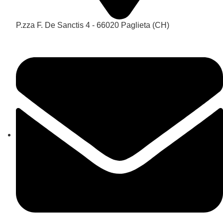
P.zza F. De Sanctis 4 - 66020 Paglieta (CH)