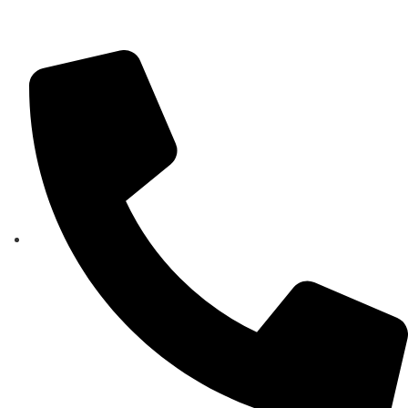
chic809006@istruzione.it