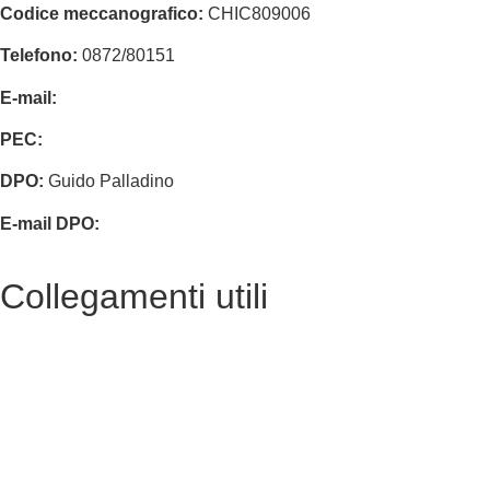
Codice meccanografico:
CHIC809006
Telefono:
0872/80151
E-mail:
chic809006@istruzione.it
PEC:
chic809006@pec.istruzione.it
DPO:
Guido Palladino
E-mail DPO:
guido.palladino.dpo@gmail.com
Collegamenti utili
Contatti
MIUR
Accesso Civico
Iscrizioni Online