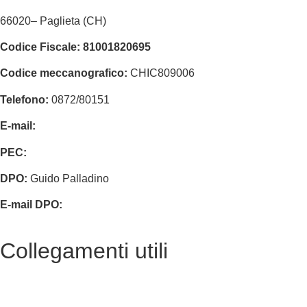
66020
–
Paglieta
(CH)
Codice Fiscale:
81001820695
Codice meccanografico:
CHIC809006
Telefono:
0872/80151
E-mail:
chic809006@istruzione.it
PEC:
chic809006@pec.istruzione.it
DPO:
Guido Palladino
E-mail DPO:
guido.palladino.dpo@gmail.com
Collegamenti utili
Contatti
MIUR