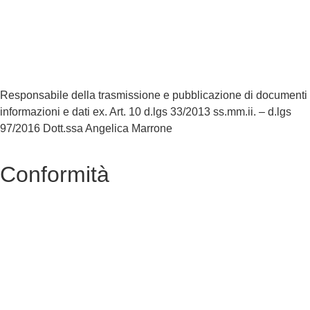
Accesso Civico
Iscrizioni Online
Scuola in Chiaro
Responsabile della trasmissione e pubblicazione di documenti
informazioni e dati ex. Art. 10 d.lgs 33/2013 ss.mm.ii. – d.lgs
97/2016 Dott.ssa Angelica Marrone
Conformità
Privacy Policy
Dichiarazione di Accessibilità
Note legali