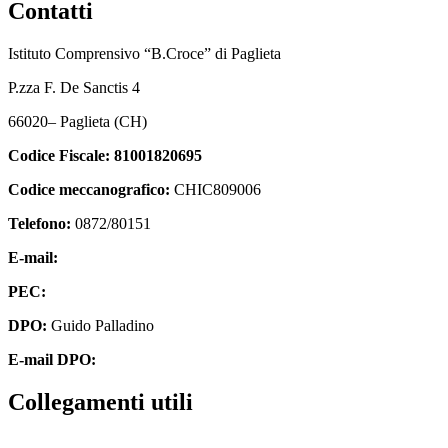
Contatti
Istituto Comprensivo “B.Croce” di Paglieta
P.zza F. De Sanctis 4
66020
–
Paglieta
(CH)
Codice Fiscale:
81001820695
Codice meccanografico:
CHIC809006
Telefono:
0872/80151
E-mail:
chic809006@istruzione.it
PEC:
chic809006@pec.istruzione.it
DPO:
Guido Palladino
E-mail DPO:
guido.palladino.dpo@gmail.com
Collegamenti utili
Contatti