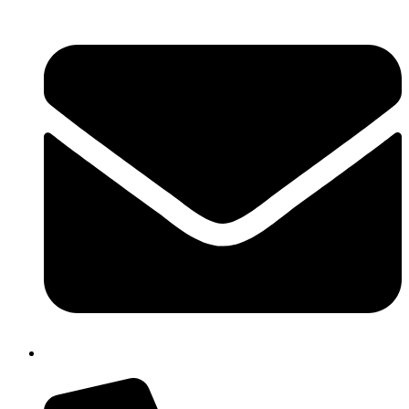
chic809006@istruzione.it