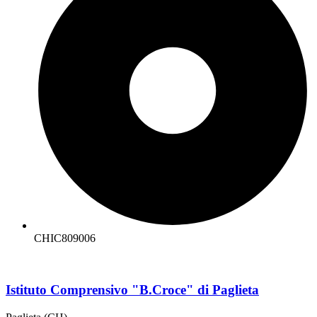
CHIC809006
Istituto Comprensivo "B.Croce" di Paglieta