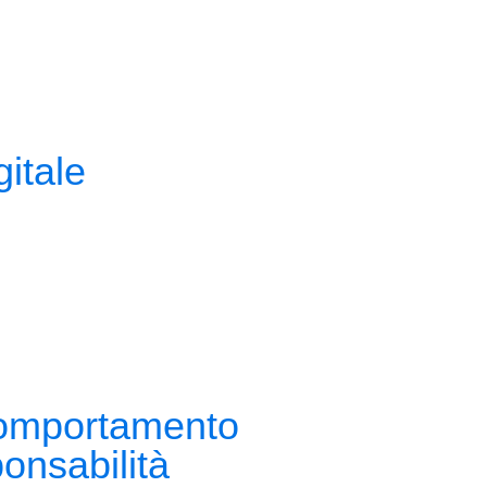
itale
comportamento
onsabilità