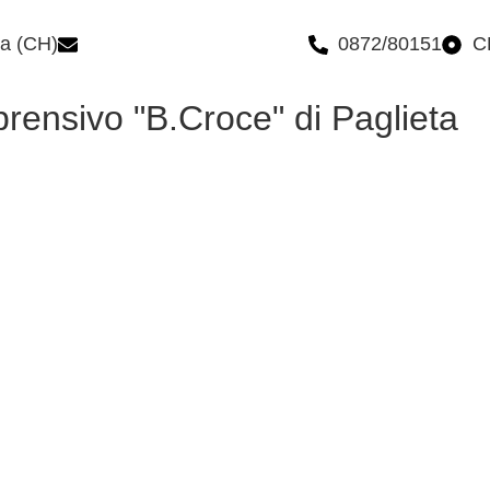
ta (CH)
chic809006@istruzione.it
0872/80151
C
prensivo "B.Croce" di Paglieta