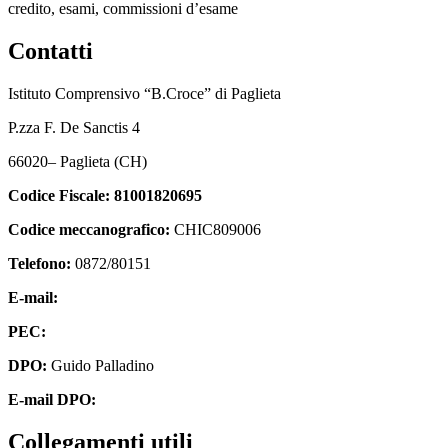
credito, esami, commissioni d’esame
Contatti
Istituto Comprensivo “B.Croce” di Paglieta
P.zza F. De Sanctis 4
66020
–
Paglieta
(CH)
Codice Fiscale:
81001820695
Codice meccanografico:
CHIC809006
Telefono:
0872/80151
E-mail:
chic809006@istruzione.it
PEC:
chic809006@pec.istruzione.it
DPO:
Guido Palladino
E-mail DPO:
guido.palladino.dpo@gmail.com
Collegamenti utili