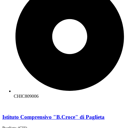
CHIC809006
Istituto Comprensivo "B.Croce" di Paglieta