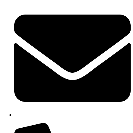
chic809006@istruzione.it