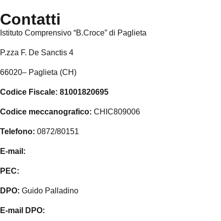
Contatti
Istituto Comprensivo “B.Croce” di Paglieta
P.zza F. De Sanctis 4
66020
–
Paglieta
(CH)
Codice Fiscale:
81001820695
Codice meccanografico:
CHIC809006
Telefono:
0872/80151
E-mail:
chic809006@istruzione.it
PEC:
chic809006@pec.istruzione.it
DPO:
Guido Palladino
E-mail DPO:
guido.palladino.dpo@gmail.com