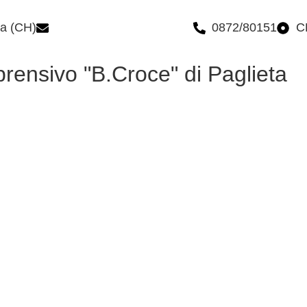
ta (CH)
chic809006@istruzione.it
0872/80151
C
prensivo "B.Croce" di Paglieta