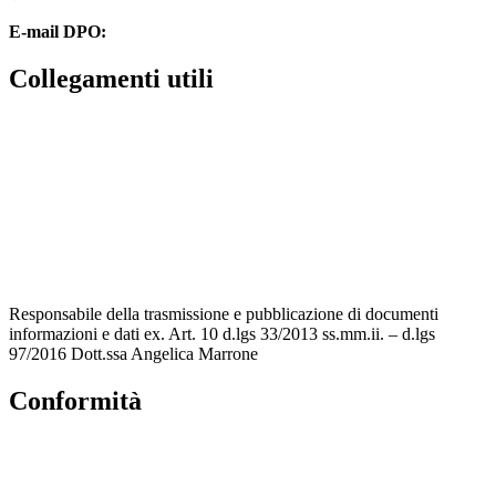
E-mail DPO:
guido.palladino.dpo@gmail.com
Collegamenti utili
Contatti
MIUR
Accesso Civico
Iscrizioni Online
Scuola in Chiaro
Responsabile della trasmissione e pubblicazione di documenti
informazioni e dati ex. Art. 10 d.lgs 33/2013 ss.mm.ii. – d.lgs
97/2016 Dott.ssa Angelica Marrone
Conformità
Privacy Policy
Dichiarazione di Accessibilità