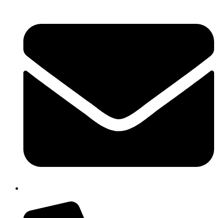
chic809006@istruzione.it