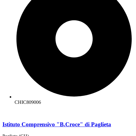
CHIC809006
Istituto Comprensivo "B.Croce" di Paglieta