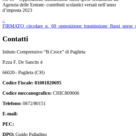
Agenzia delle Entrate- contributi scolastici versati nell’anno
d’imposta 2023
–
FIRMATO_circolare_n._69_opposizione_trasmissione_flussi_spese_s
Contatti
Istituto Comprensivo “B.Croce” di Paglieta
P.zza F. De Sanctis 4
66020
–
Paglieta
(CH)
Codice Fiscale:
81001820695
Codice meccanografico:
CHIC809006
Telefono:
0872/80151
E-mail:
chic809006@istruzione.it
PEC:
chic809006@pec.istruzione.it
DPO:
Guido Palladino