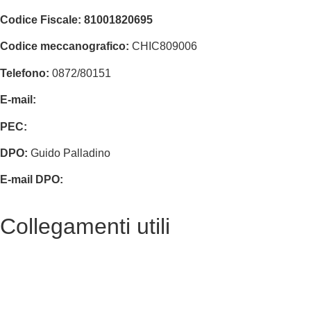
Codice Fiscale:
81001820695
Codice meccanografico:
CHIC809006
Telefono:
0872/80151
E-mail:
chic809006@istruzione.it
PEC:
chic809006@pec.istruzione.it
DPO:
Guido Palladino
E-mail DPO:
guido.palladino.dpo@gmail.com
Collegamenti utili
Contatti
MIUR
Accesso Civico