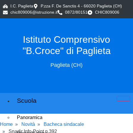
I.C. Paglieta
P.zza F. De Sanctis 4 - 66020 Paglieta (CH)
chic809006@istruzione.it
0872/80151
CHIC809006
Istituto Comprensivo
"B.Croce" di Paglieta
Paglieta (CH)
Scuola
Panoramica
Home
Novità
Bacheca sindacale
Snadir Info-Point n.392