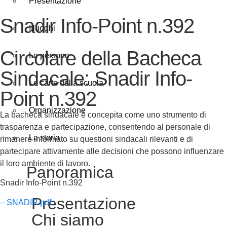
Presentazione
Snadir Info-Point n.392
I luoghi
Circolare della Bacheca
Le persone
Sindacale: Snadir Info-
Le carte della scuola
Point n.392
Organizzazione
La bacheca sindacale è concepita come uno strumento di
trasparenza e partecipazione, consentendo al personale di
La storia
rimanere informato su questioni sindacali rilevanti e di
partecipare attivamente alle decisioni che possono influenzare
il loro ambiente di lavoro.
Panoramica
Snadir Info-Point n.392
Presentazione
– SNADIR.pdf
Chi siamo