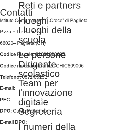
Reti e partners
Contatti
I luoghi
Istituto Comprensivo “B.Croce” di Paglieta
I luoghi della
P.zza F. De Sanctis 4
scuola
66020
–
Paglieta
(CH)
Le persone
Codice Fiscale:
81001820695
Dirigente
Codice meccanografico:
CHIC809006
scolastico
Telefono:
0872/80151
Team per
E-mail:
chic809006@istruzione.it
l'innovazione
digitale
PEC:
chic809006@pec.istruzione.it
Segreteria
DPO:
Guido Palladino
E-mail DPO:
guido.palladino.dpo@gmail.com
I numeri della