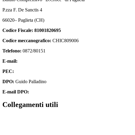
P.zza F. De Sanctis 4
66020
–
Paglieta
(CH)
Codice Fiscale:
81001820695
Codice meccanografico:
CHIC809006
Telefono:
0872/80151
E-mail:
chic809006@istruzione.it
PEC:
chic809006@pec.istruzione.it
DPO:
Guido Palladino
E-mail DPO:
guido.palladino.dpo@gmail.com
Collegamenti utili
Contatti
MIUR