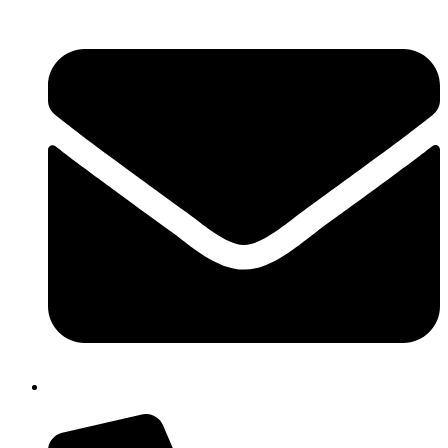
chic809006@istruzione.it