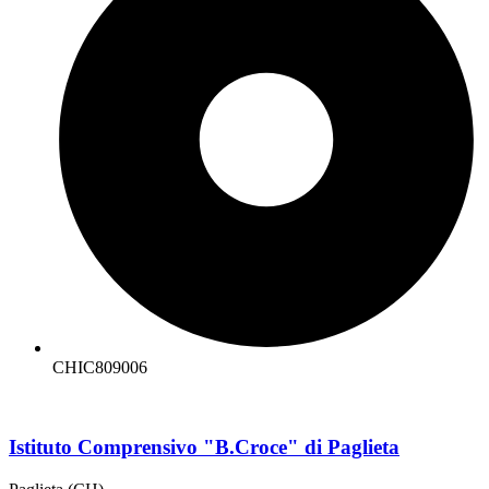
CHIC809006
Istituto Comprensivo "B.Croce" di Paglieta