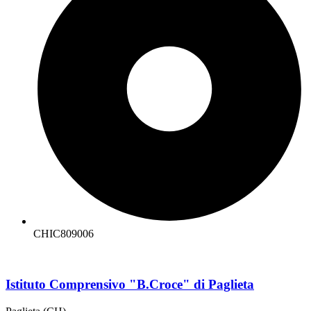
CHIC809006
Istituto Comprensivo "B.Croce" di Paglieta