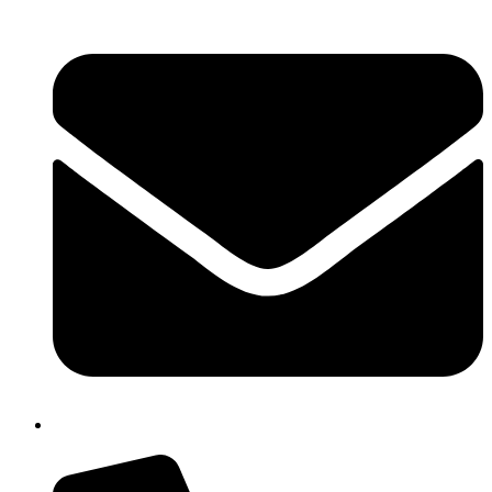
chic809006@istruzione.it