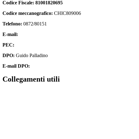
Codice Fiscale:
81001820695
Codice meccanografico:
CHIC809006
Telefono:
0872/80151
E-mail:
chic809006@istruzione.it
PEC:
chic809006@pec.istruzione.it
DPO:
Guido Palladino
E-mail DPO:
guido.palladino.dpo@gmail.com
Collegamenti utili
Contatti
MIUR
Accesso Civico
Iscrizioni Online
Scuola in Chiaro